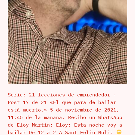
Serie: 21 lecciones de emprendedor ·
Post 17 de 21 «El que para de bailar
está muerto.» 5 de noviembre de 2021,
11:45 de la mañana. Recibo un WhatsApp
de Eloy Martín: Eloy: Esta noche voy a
bailar De 12 a 2 A Sant Feliu Moli: