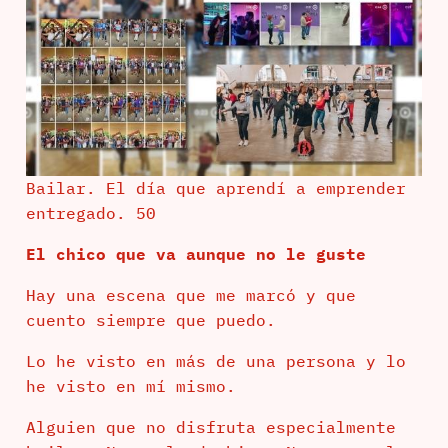
Bailar. El día que aprendí a emprender
entregado. 50
El chico que va aunque no le guste
Hay una escena que me marcó y que
cuento siempre que puedo.
Lo he visto en más de una persona y lo
he visto en mí mismo.
Alguien que no disfruta especialmente