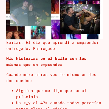
Bailar. El día que aprendí a emprender
entregado. Entregado
Mis historias en el baile son las
mismas que en emprender
Cuando miro atrás veo lo mismo en los
dos mundos:
Alguien que me dijo que no al
principio.
Un «¿y el 4?» cuando todos parecían
tener claro el básico.