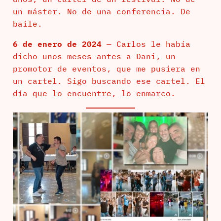
un máster. No de una conferencia. De
baile.
6 de enero de 2024
— Carlos le había
dicho unos meses antes a Dani, un
promotor de eventos, que me pusiera en
un cartel. Sigo buscando ese cartel. El
día que lo encuentre, lo enmarco.