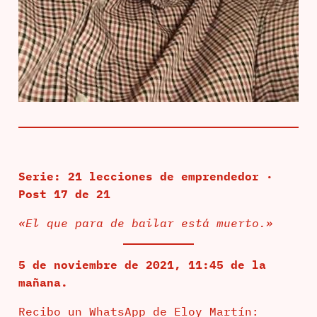
Serie: 21 lecciones de emprendedor ·
Post 17 de 21
«El que para de bailar está muerto.»
5 de noviembre de 2021, 11:45 de la
mañana.
Recibo un WhatsApp de Eloy Martín: