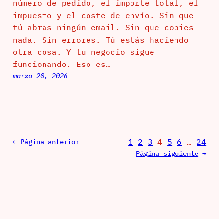
número de pedido, el importe total, el
impuesto y el coste de envío. Sin que
tú abras ningún email. Sin que copies
nada. Sin errores. Tú estás haciendo
otra cosa. Y tu negocio sigue
funcionando. Eso es…
marzo 20, 2026
1
2
3
4
5
6
…
24
←
Página anterior
Página siguiente
→