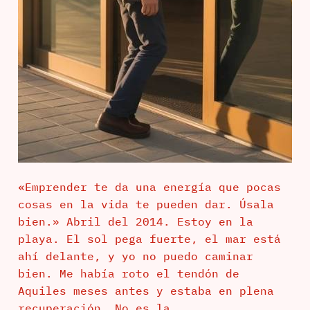
«Emprender te da una energía que pocas
cosas en la vida te pueden dar. Úsala
bien.» Abril del 2014. Estoy en la
playa. El sol pega fuerte, el mar está
ahí delante, y yo no puedo caminar
bien. Me había roto el tendón de
Aquiles meses antes y estaba en plena
recuperación. No es la…