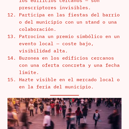
los edificios cercanos — son
prescriptores invisibles.
Participa en las fiestas del barrio
o del municipio con un stand o una
colaboración.
Patrocina un premio simbólico en un
evento local — coste bajo,
visibilidad alta.
Buzonea en los edificios cercanos
con una oferta concreta y una fecha
límite.
Hazte visible en el mercado local o
en la feria del municipio.