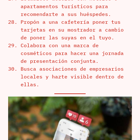
apartamentos turísticos para
recomendarte a sus huéspedes.
Propón a una cafetería poner tus
tarjetas en su mostrador a cambio
de poner las suyas en el tuyo.
Colabora con una marca de
cosméticos para hacer una jornada
de presentación conjunta.
Busca asociaciones de empresarios
locales y hazte visible dentro de
ellas.