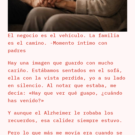
El negocio es el vehículo. La familia
es el camino. -Momento íntimo con
padres
Hay una imagen que guardo con mucho
cariño. Estábamos sentados en el sofá,
ella con la vista perdida, yo a su lado
en silencio. Al notar que estaba, me
decía: «Hay que ver qué guapo, ¿cuándo
has venido?»
Y aunque el Alzheimer le robaba los
recuerdos, esa calidez siempre estuvo.
Pero lo que más me movía era cuando se