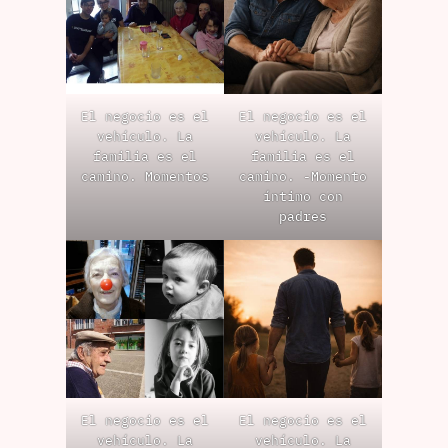
El negocio es el
El negocio es el
vehículo. La
vehículo. La
familia es el
familia es el
camino. Momentos
camino. -Momento
íntimo con
padres
El negocio es el
El negocio es el
vehículo. La
vehículo. La