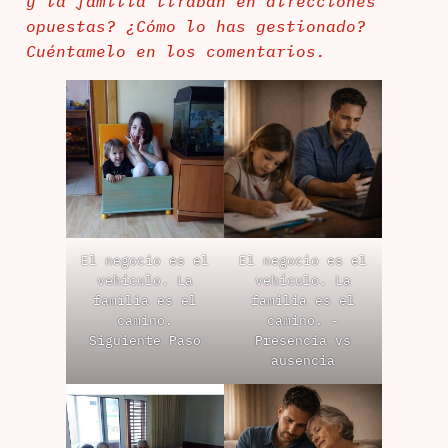
y la familia tiraban en direcciones
opuestas? ¿Cómo lo has gestionado?
Cuéntamelo en los comentarios.
El negocio es el
El negocio es el
vehículo. La
vehículo. La
familia es el
familia es el
camino.
camino. -
Siguiente Paso
Presencia vs
ausencia