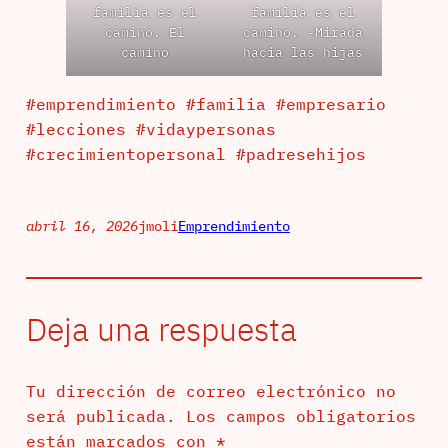
familia es el
familia es el
camino. El
camino. -Mirada
camino
hacia las hijas
#emprendimiento #familia #empresario
#lecciones #vidaypersonas
#crecimientopersonal #padresehijos
abril 16, 2026
jmoli
Emprendimiento
Deja una respuesta
Tu dirección de correo electrónico no
será publicada.
Los campos obligatorios
están marcados con
*