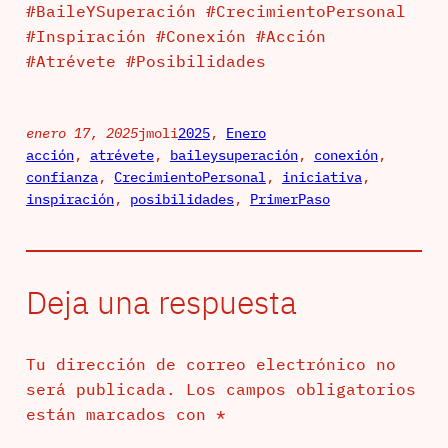
#BaileYSuperación #CrecimientoPersonal
#Inspiración #Conexión #Acción
#Atrévete #Posibilidades
enero 17, 2025
jmoli
2025
, 
Enero
acción
, 
atrévete
, 
baileysuperación
, 
conexión
, 
confianza
, 
CrecimientoPersonal
, 
iniciativa
, 
inspiración
, 
posibilidades
, 
PrimerPaso
Deja una respuesta
Tu dirección de correo electrónico no
será publicada.
Los campos obligatorios
están marcados con
*