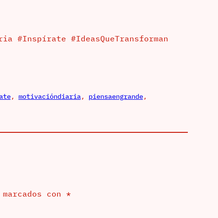
ria #Inspírate #IdeasQueTransforman
ate
, 
motivacióndiaria
, 
piensaengrande
, 
n marcados con
*