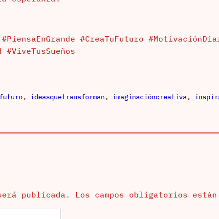
 #PiensaEnGrande #CreaTuFuturo #MotivaciónDia
d #ViveTusSueños
futuro
, 
ideasquetransforman
, 
imaginacióncreativa
, 
inspír
será publicada.
Los campos obligatorios está