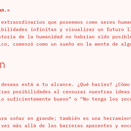
an.»
 extraordinarios que poseemos como seres huma
ibilidades infinitas y visualizar un futuro l
storia de la humanidad no habrían sido posibl
ico, comenzó como un sueño en la mente de alg
ón
 deseas está a tu alcance. ¿Qué harías? ¿Cómo
tras posibilidades al censurar nuestras ideas
lo suficientemente bueno” o “No tengo los rec
ara soñar en grande; también es una herramien
 ver más allá de las barreras aparentes y enc