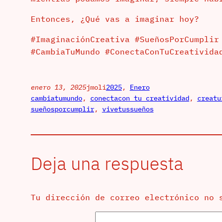
Entonces, ¿Qué vas a imaginar hoy?
#ImaginaciónCreativa #SueñosPorCumplir
#CambiaTuMundo #ConectaConTuCreativida
enero 13, 2025
jmoli
2025
, 
Enero
cambiatumundo
, 
conectacon tu creatividad
, 
creatu
sueñosporcumplir
, 
vivetussueños
Deja una respuesta
Tu dirección de correo electrónico no 