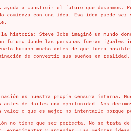
s ayuda a construir el futuro que deseamos. P
do comienza con una idea. Esa idea puede ser 
le.
 la historia: Steve Jobs imaginó un mundo don
un futuro donde las personas fueran iguales i
vuelo humano mucho antes de que fuera posible
minación de convertir sus sueños en realidad.
inación es nuestra propia censura interna. Mu
s antes de darles una oportunidad. Nos decimo
n valor o que es mejor no intentarlo porque p
ión no tiene que ser perfecta. No se trata de
r, experimentar y aprender. Las mejores ideas