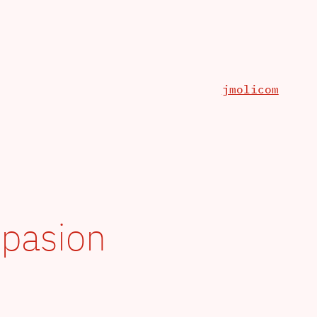
jmolicom
npasion