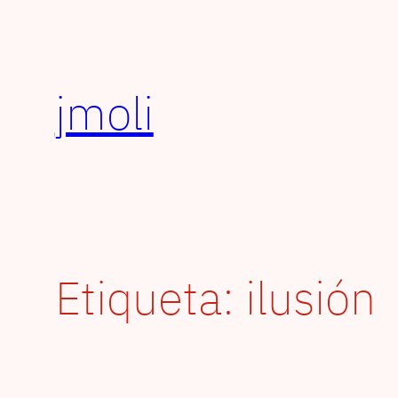
Saltar
al
contenido
jmoli
Etiqueta:
ilusión