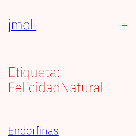
Saltar
al
jmoli
contenido
Etiqueta:
FelicidadNatural
Endorfinas