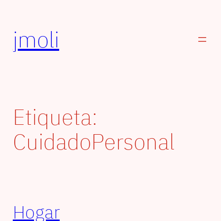
Saltar
al
jmoli
contenido
Etiqueta:
CuidadoPersonal
Hogar