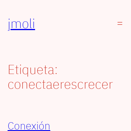
Saltar
al
jmoli
contenido
Etiqueta:
conectaerescrecer
Conexión